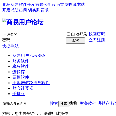
青岛商易软件开发有限公司
设为首页
收藏本站
开启辅助访问
切换到宽版
找回密码
自动登录
密码
立即注册
登录
快捷导航
商易用户论坛
BBS
财务软件
税务软件
进销存
票据软件
土地增值税清算软件
财会计算器
手机版
搜索
热搜:
财务软件
进销存
版
搜索
抱歉，您尚未登录，无法进行此操作