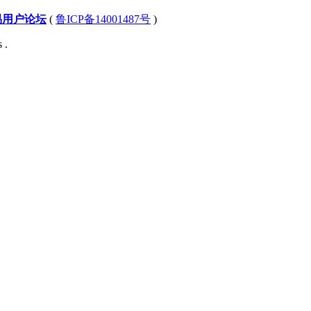
易用户论坛
(
鲁ICP备14001487号
)
 .