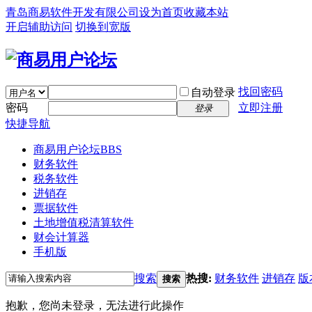
青岛商易软件开发有限公司
设为首页
收藏本站
开启辅助访问
切换到宽版
找回密码
自动登录
密码
立即注册
登录
快捷导航
商易用户论坛
BBS
财务软件
税务软件
进销存
票据软件
土地增值税清算软件
财会计算器
手机版
搜索
热搜:
财务软件
进销存
版
搜索
抱歉，您尚未登录，无法进行此操作