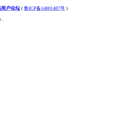
易用户论坛
(
鲁ICP备14001487号
)
 .