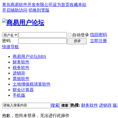
青岛商易软件开发有限公司
设为首页
收藏本站
开启辅助访问
切换到宽版
找回密码
自动登录
密码
立即注册
登录
快捷导航
商易用户论坛
BBS
财务软件
税务软件
进销存
票据软件
土地增值税清算软件
财会计算器
手机版
搜索
热搜:
财务软件
进销存
版
搜索
抱歉，您尚未登录，无法进行此操作