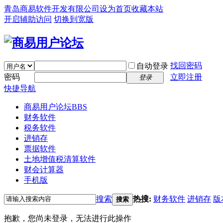
青岛商易软件开发有限公司
设为首页
收藏本站
开启辅助访问
切换到宽版
找回密码
自动登录
密码
立即注册
登录
快捷导航
商易用户论坛
BBS
财务软件
税务软件
进销存
票据软件
土地增值税清算软件
财会计算器
手机版
搜索
热搜:
财务软件
进销存
版
搜索
抱歉，您尚未登录，无法进行此操作