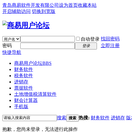
青岛商易软件开发有限公司
设为首页
收藏本站
开启辅助访问
切换到宽版
找回密码
自动登录
密码
立即注册
登录
快捷导航
商易用户论坛
BBS
财务软件
税务软件
进销存
票据软件
土地增值税清算软件
财会计算器
手机版
搜索
热搜:
财务软件
进销存
版
搜索
抱歉，您尚未登录，无法进行此操作