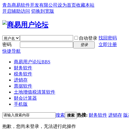
青岛商易软件开发有限公司
设为首页
收藏本站
开启辅助访问
切换到宽版
找回密码
自动登录
密码
立即注册
登录
快捷导航
商易用户论坛
BBS
财务软件
税务软件
进销存
票据软件
土地增值税清算软件
财会计算器
手机版
搜索
热搜:
财务软件
进销存
版
搜索
抱歉，您尚未登录，无法进行此操作