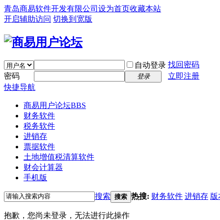
青岛商易软件开发有限公司
设为首页
收藏本站
开启辅助访问
切换到宽版
找回密码
自动登录
密码
立即注册
登录
快捷导航
商易用户论坛
BBS
财务软件
税务软件
进销存
票据软件
土地增值税清算软件
财会计算器
手机版
搜索
热搜:
财务软件
进销存
版
搜索
抱歉，您尚未登录，无法进行此操作