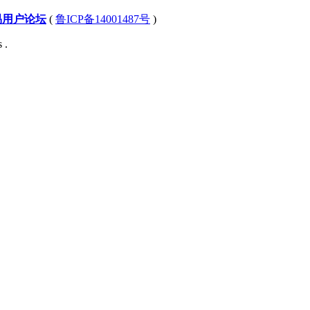
易用户论坛
(
鲁ICP备14001487号
)
 .