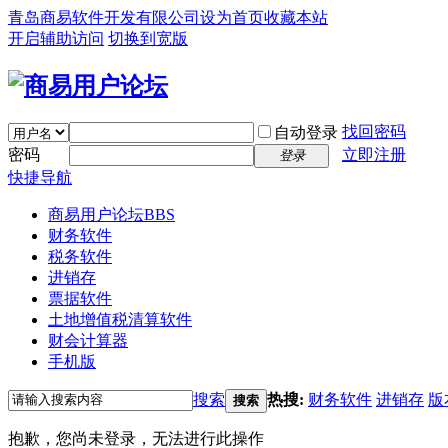
青岛商易软件开发有限公司
设为首页
收藏本站
开启辅助访问
切换到宽版
找回密码
自动登录
密码
立即注册
登录
快捷导航
商易用户论坛
BBS
财务软件
税务软件
进销存
票据软件
土地增值税清算软件
财会计算器
手机版
搜索
热搜:
财务软件
进销存
版
搜索
抱歉，您尚未登录，无法进行此操作