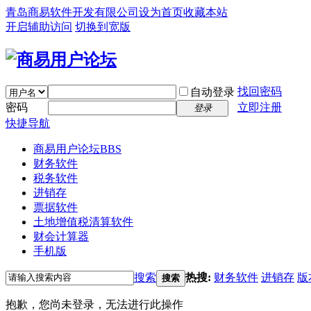
青岛商易软件开发有限公司
设为首页
收藏本站
开启辅助访问
切换到宽版
找回密码
自动登录
密码
立即注册
登录
快捷导航
商易用户论坛
BBS
财务软件
税务软件
进销存
票据软件
土地增值税清算软件
财会计算器
手机版
搜索
热搜:
财务软件
进销存
版
搜索
抱歉，您尚未登录，无法进行此操作