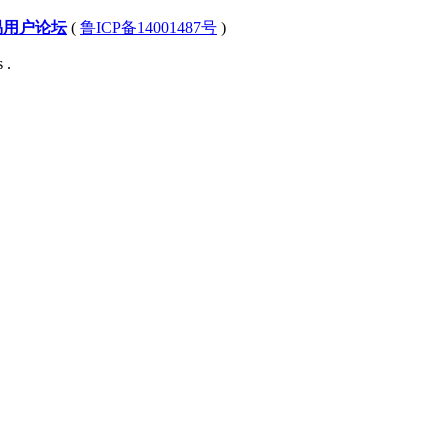
易用户论坛
(
鲁ICP备14001487号
)
 .