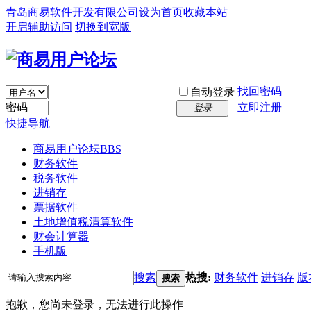
青岛商易软件开发有限公司
设为首页
收藏本站
开启辅助访问
切换到宽版
找回密码
自动登录
密码
立即注册
登录
快捷导航
商易用户论坛
BBS
财务软件
税务软件
进销存
票据软件
土地增值税清算软件
财会计算器
手机版
搜索
热搜:
财务软件
进销存
版
搜索
抱歉，您尚未登录，无法进行此操作