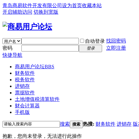
青岛商易软件开发有限公司
设为首页
收藏本站
开启辅助访问
切换到宽版
找回密码
自动登录
密码
立即注册
登录
快捷导航
商易用户论坛
BBS
财务软件
税务软件
进销存
票据软件
土地增值税清算软件
财会计算器
手机版
搜索
热搜:
财务软件
进销存
版
搜索
抱歉，您尚未登录，无法进行此操作