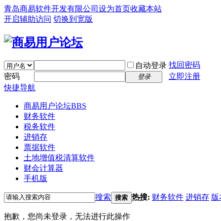
青岛商易软件开发有限公司
设为首页
收藏本站
开启辅助访问
切换到宽版
找回密码
自动登录
密码
立即注册
登录
快捷导航
商易用户论坛
BBS
财务软件
税务软件
进销存
票据软件
土地增值税清算软件
财会计算器
手机版
搜索
热搜:
财务软件
进销存
版
搜索
抱歉，您尚未登录，无法进行此操作