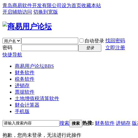
青岛商易软件开发有限公司
设为首页
收藏本站
开启辅助访问
切换到宽版
找回密码
自动登录
密码
立即注册
登录
快捷导航
商易用户论坛
BBS
财务软件
税务软件
进销存
票据软件
土地增值税清算软件
财会计算器
手机版
搜索
热搜:
财务软件
进销存
版
搜索
抱歉，您尚未登录，无法进行此操作