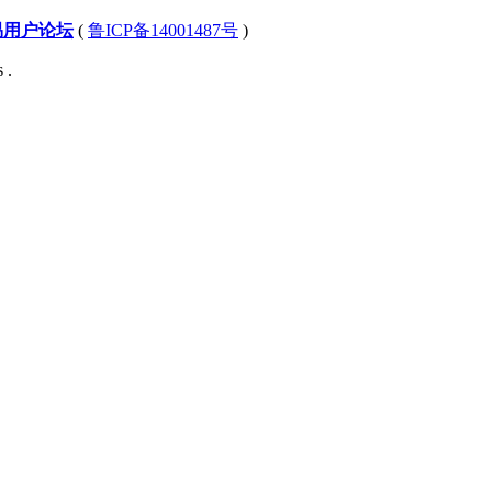
易用户论坛
(
鲁ICP备14001487号
)
 .