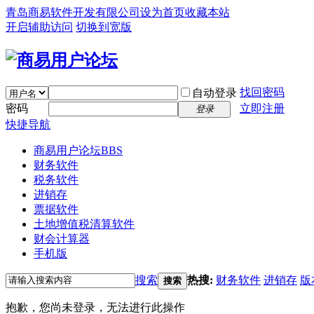
青岛商易软件开发有限公司
设为首页
收藏本站
开启辅助访问
切换到宽版
找回密码
自动登录
密码
立即注册
登录
快捷导航
商易用户论坛
BBS
财务软件
税务软件
进销存
票据软件
土地增值税清算软件
财会计算器
手机版
搜索
热搜:
财务软件
进销存
版
搜索
抱歉，您尚未登录，无法进行此操作