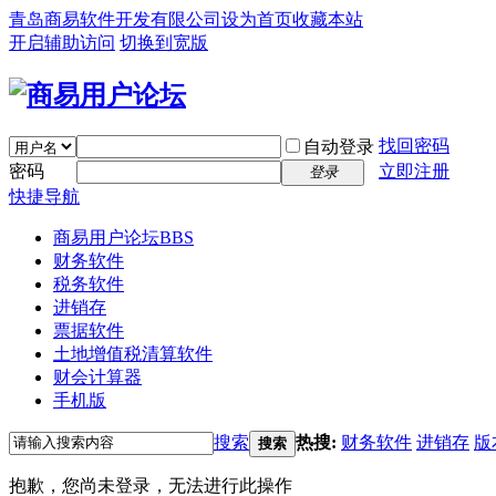
青岛商易软件开发有限公司
设为首页
收藏本站
开启辅助访问
切换到宽版
找回密码
自动登录
密码
立即注册
登录
快捷导航
商易用户论坛
BBS
财务软件
税务软件
进销存
票据软件
土地增值税清算软件
财会计算器
手机版
搜索
热搜:
财务软件
进销存
版
搜索
抱歉，您尚未登录，无法进行此操作