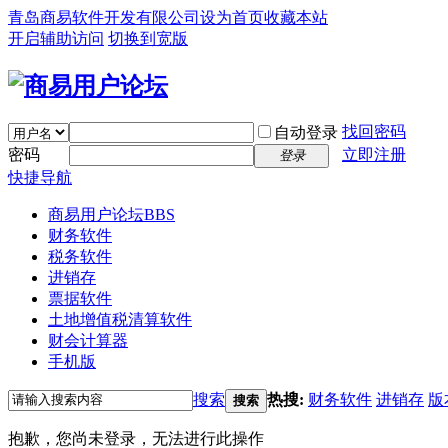
青岛商易软件开发有限公司
设为首页
收藏本站
开启辅助访问
切换到宽版
找回密码
自动登录
密码
立即注册
登录
快捷导航
商易用户论坛
BBS
财务软件
税务软件
进销存
票据软件
土地增值税清算软件
财会计算器
手机版
搜索
热搜:
财务软件
进销存
版
搜索
抱歉，您尚未登录，无法进行此操作