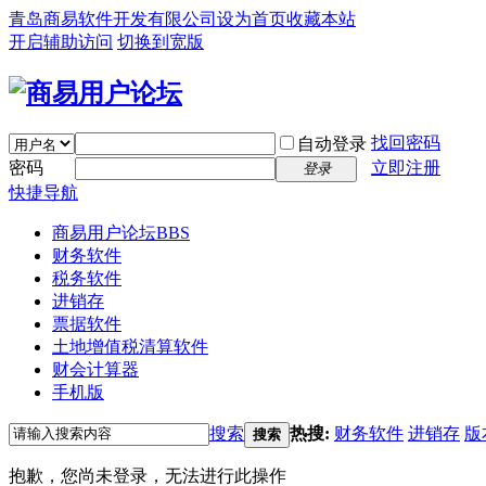
青岛商易软件开发有限公司
设为首页
收藏本站
开启辅助访问
切换到宽版
找回密码
自动登录
密码
立即注册
登录
快捷导航
商易用户论坛
BBS
财务软件
税务软件
进销存
票据软件
土地增值税清算软件
财会计算器
手机版
搜索
热搜:
财务软件
进销存
版
搜索
抱歉，您尚未登录，无法进行此操作