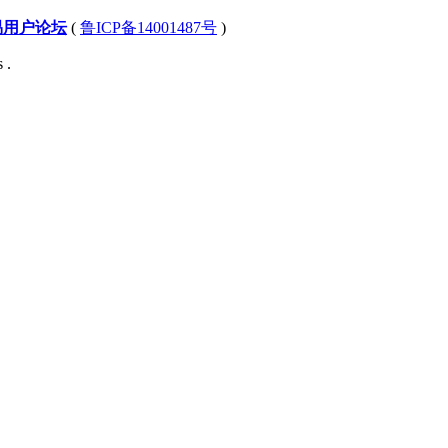
易用户论坛
(
鲁ICP备14001487号
)
 .