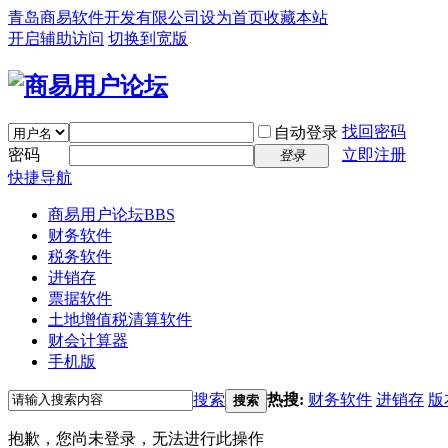
青岛商易软件开发有限公司
设为首页
收藏本站
开启辅助访问
切换到宽版
找回密码
自动登录
密码
立即注册
登录
快捷导航
商易用户论坛
BBS
财务软件
税务软件
进销存
票据软件
土地增值税清算软件
财会计算器
手机版
搜索
热搜:
财务软件
进销存
版
搜索
抱歉，您尚未登录，无法进行此操作