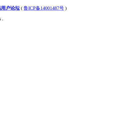
易用户论坛
(
鲁ICP备14001487号
)
 .