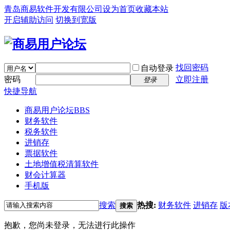
青岛商易软件开发有限公司
设为首页
收藏本站
开启辅助访问
切换到宽版
找回密码
自动登录
密码
立即注册
登录
快捷导航
商易用户论坛
BBS
财务软件
税务软件
进销存
票据软件
土地增值税清算软件
财会计算器
手机版
搜索
热搜:
财务软件
进销存
版
搜索
抱歉，您尚未登录，无法进行此操作