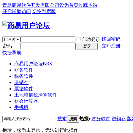
青岛商易软件开发有限公司
设为首页
收藏本站
开启辅助访问
切换到宽版
找回密码
自动登录
密码
立即注册
登录
快捷导航
商易用户论坛
BBS
财务软件
税务软件
进销存
票据软件
土地增值税清算软件
财会计算器
手机版
搜索
热搜:
财务软件
进销存
版
搜索
抱歉，您尚未登录，无法进行此操作