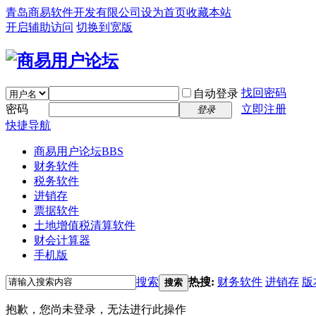
青岛商易软件开发有限公司
设为首页
收藏本站
开启辅助访问
切换到宽版
找回密码
自动登录
密码
立即注册
登录
快捷导航
商易用户论坛
BBS
财务软件
税务软件
进销存
票据软件
土地增值税清算软件
财会计算器
手机版
搜索
热搜:
财务软件
进销存
版
搜索
抱歉，您尚未登录，无法进行此操作