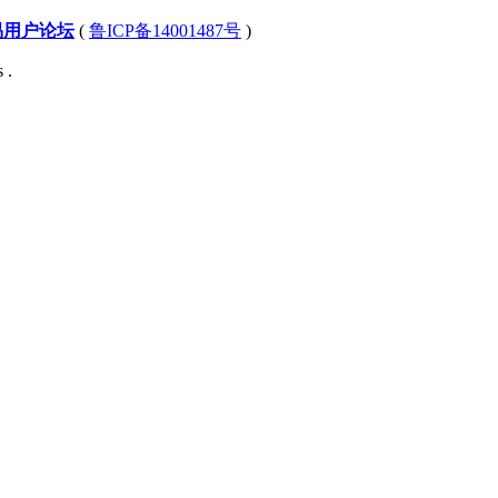
易用户论坛
(
鲁ICP备14001487号
)
 .