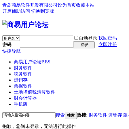
青岛商易软件开发有限公司
设为首页
收藏本站
开启辅助访问
切换到宽版
找回密码
自动登录
密码
立即注册
登录
快捷导航
商易用户论坛
BBS
财务软件
税务软件
进销存
票据软件
土地增值税清算软件
财会计算器
手机版
搜索
热搜:
财务软件
进销存
版
搜索
抱歉，您尚未登录，无法进行此操作