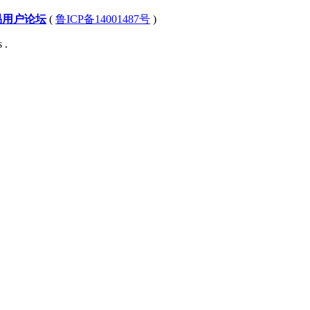
易用户论坛
(
鲁ICP备14001487号
)
 .