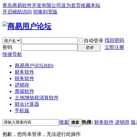
青岛商易软件开发有限公司
设为首页
收藏本站
开启辅助访问
切换到宽版
找回密码
自动登录
密码
立即注册
登录
快捷导航
商易用户论坛
BBS
财务软件
税务软件
进销存
票据软件
土地增值税清算软件
财会计算器
手机版
搜索
热搜:
财务软件
进销存
版
搜索
抱歉，您尚未登录，无法进行此操作