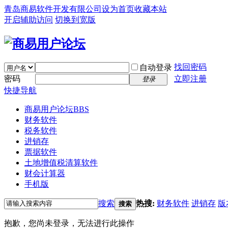
青岛商易软件开发有限公司
设为首页
收藏本站
开启辅助访问
切换到宽版
找回密码
自动登录
密码
立即注册
登录
快捷导航
商易用户论坛
BBS
财务软件
税务软件
进销存
票据软件
土地增值税清算软件
财会计算器
手机版
搜索
热搜:
财务软件
进销存
版
搜索
抱歉，您尚未登录，无法进行此操作