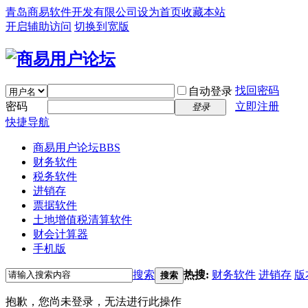
青岛商易软件开发有限公司
设为首页
收藏本站
开启辅助访问
切换到宽版
找回密码
自动登录
密码
立即注册
登录
快捷导航
商易用户论坛
BBS
财务软件
税务软件
进销存
票据软件
土地增值税清算软件
财会计算器
手机版
搜索
热搜:
财务软件
进销存
版
搜索
抱歉，您尚未登录，无法进行此操作