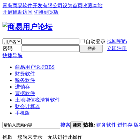
青岛商易软件开发有限公司
设为首页
收藏本站
开启辅助访问
切换到宽版
找回密码
自动登录
密码
立即注册
登录
快捷导航
商易用户论坛
BBS
财务软件
税务软件
进销存
票据软件
土地增值税清算软件
财会计算器
手机版
搜索
热搜:
财务软件
进销存
版
搜索
抱歉，您尚未登录，无法进行此操作