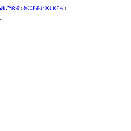
易用户论坛
(
鲁ICP备14001487号
)
 .