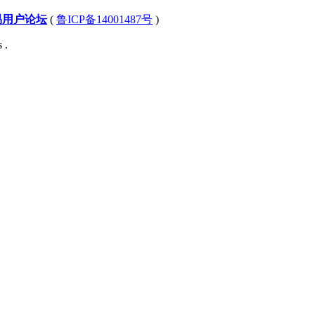
易用户论坛
(
鲁ICP备14001487号
)
 .