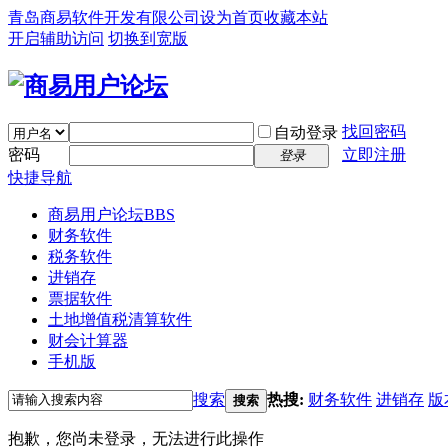
青岛商易软件开发有限公司
设为首页
收藏本站
开启辅助访问
切换到宽版
找回密码
自动登录
密码
立即注册
登录
快捷导航
商易用户论坛
BBS
财务软件
税务软件
进销存
票据软件
土地增值税清算软件
财会计算器
手机版
搜索
热搜:
财务软件
进销存
版
搜索
抱歉，您尚未登录，无法进行此操作