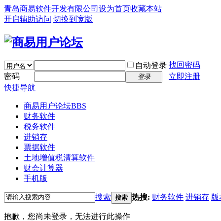
青岛商易软件开发有限公司
设为首页
收藏本站
开启辅助访问
切换到宽版
找回密码
自动登录
密码
立即注册
登录
快捷导航
商易用户论坛
BBS
财务软件
税务软件
进销存
票据软件
土地增值税清算软件
财会计算器
手机版
搜索
热搜:
财务软件
进销存
版
搜索
抱歉，您尚未登录，无法进行此操作