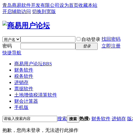
青岛商易软件开发有限公司
设为首页
收藏本站
开启辅助访问
切换到宽版
找回密码
自动登录
密码
立即注册
登录
快捷导航
商易用户论坛
BBS
财务软件
税务软件
进销存
票据软件
土地增值税清算软件
财会计算器
手机版
搜索
热搜:
财务软件
进销存
版
搜索
抱歉，您尚未登录，无法进行此操作