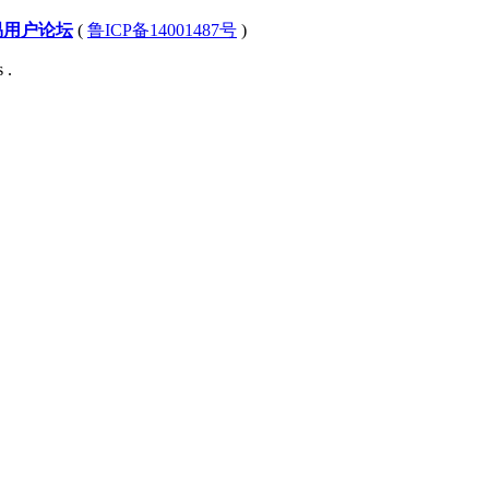
易用户论坛
(
鲁ICP备14001487号
)
 .