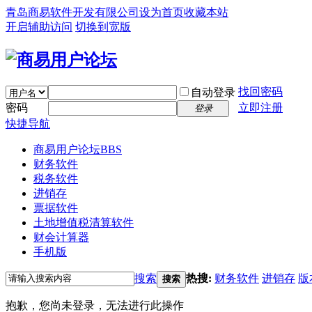
青岛商易软件开发有限公司
设为首页
收藏本站
开启辅助访问
切换到宽版
找回密码
自动登录
密码
立即注册
登录
快捷导航
商易用户论坛
BBS
财务软件
税务软件
进销存
票据软件
土地增值税清算软件
财会计算器
手机版
搜索
热搜:
财务软件
进销存
版
搜索
抱歉，您尚未登录，无法进行此操作