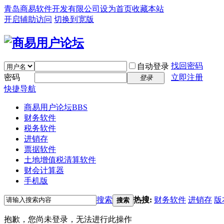
青岛商易软件开发有限公司
设为首页
收藏本站
开启辅助访问
切换到宽版
找回密码
自动登录
密码
立即注册
登录
快捷导航
商易用户论坛
BBS
财务软件
税务软件
进销存
票据软件
土地增值税清算软件
财会计算器
手机版
搜索
热搜:
财务软件
进销存
版
搜索
抱歉，您尚未登录，无法进行此操作