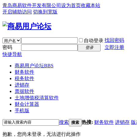
青岛商易软件开发有限公司
设为首页
收藏本站
开启辅助访问
切换到宽版
找回密码
自动登录
密码
立即注册
登录
快捷导航
商易用户论坛
BBS
财务软件
税务软件
进销存
票据软件
土地增值税清算软件
财会计算器
手机版
搜索
热搜:
财务软件
进销存
版
搜索
抱歉，您尚未登录，无法进行此操作