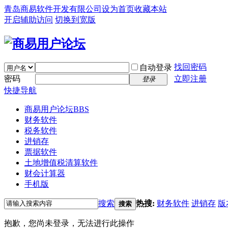
青岛商易软件开发有限公司
设为首页
收藏本站
开启辅助访问
切换到宽版
找回密码
自动登录
密码
立即注册
登录
快捷导航
商易用户论坛
BBS
财务软件
税务软件
进销存
票据软件
土地增值税清算软件
财会计算器
手机版
搜索
热搜:
财务软件
进销存
版
搜索
抱歉，您尚未登录，无法进行此操作