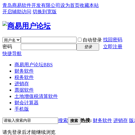
青岛商易软件开发有限公司
设为首页
收藏本站
开启辅助访问
切换到宽版
找回密码
自动登录
密码
立即注册
登录
快捷导航
商易用户论坛
BBS
财务软件
税务软件
进销存
票据软件
土地增值税清算软件
财会计算器
手机版
搜索
热搜:
财务软件
进销存
版
搜索
请先登录后才能继续浏览