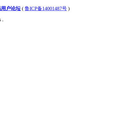
易用户论坛
(
鲁ICP备14001487号
)
 .