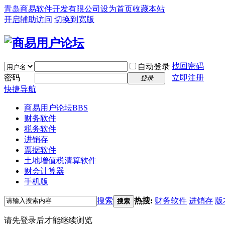
青岛商易软件开发有限公司
设为首页
收藏本站
开启辅助访问
切换到宽版
找回密码
自动登录
密码
立即注册
登录
快捷导航
商易用户论坛
BBS
财务软件
税务软件
进销存
票据软件
土地增值税清算软件
财会计算器
手机版
搜索
热搜:
财务软件
进销存
版
搜索
请先登录后才能继续浏览