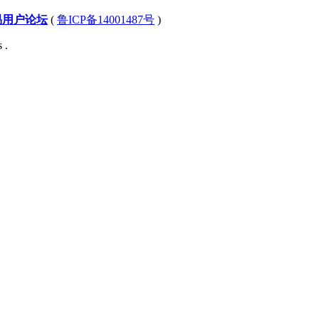
易用户论坛
(
鲁ICP备14001487号
)
 .