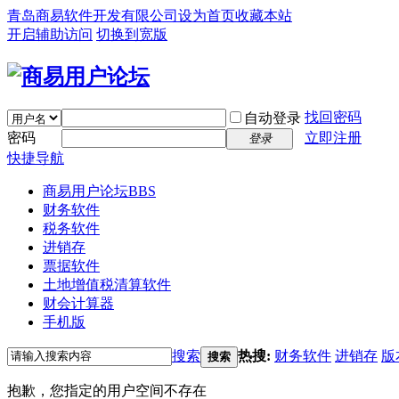
青岛商易软件开发有限公司
设为首页
收藏本站
开启辅助访问
切换到宽版
找回密码
自动登录
密码
立即注册
登录
快捷导航
商易用户论坛
BBS
财务软件
税务软件
进销存
票据软件
土地增值税清算软件
财会计算器
手机版
搜索
热搜:
财务软件
进销存
版
搜索
抱歉，您指定的用户空间不存在