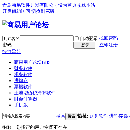
青岛商易软件开发有限公司
设为首页
收藏本站
开启辅助访问
切换到宽版
找回密码
自动登录
密码
立即注册
登录
快捷导航
商易用户论坛
BBS
财务软件
税务软件
进销存
票据软件
土地增值税清算软件
财会计算器
手机版
搜索
热搜:
财务软件
进销存
版
搜索
抱歉，您指定的用户空间不存在