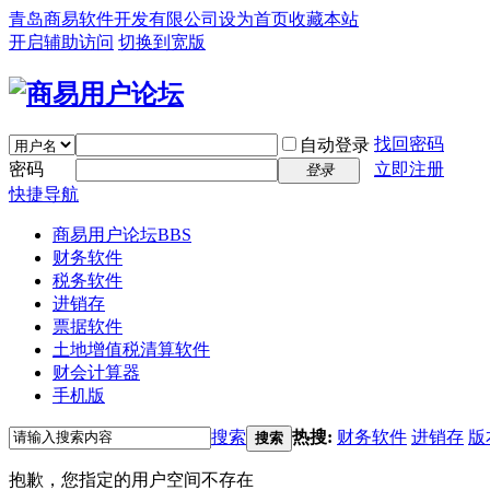
青岛商易软件开发有限公司
设为首页
收藏本站
开启辅助访问
切换到宽版
找回密码
自动登录
密码
立即注册
登录
快捷导航
商易用户论坛
BBS
财务软件
税务软件
进销存
票据软件
土地增值税清算软件
财会计算器
手机版
搜索
热搜:
财务软件
进销存
版
搜索
抱歉，您指定的用户空间不存在