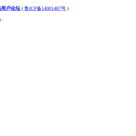
易用户论坛
(
鲁ICP备14001487号
)
 .