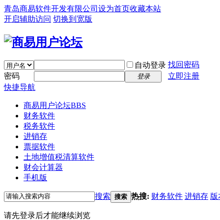
青岛商易软件开发有限公司
设为首页
收藏本站
开启辅助访问
切换到宽版
找回密码
自动登录
密码
立即注册
登录
快捷导航
商易用户论坛
BBS
财务软件
税务软件
进销存
票据软件
土地增值税清算软件
财会计算器
手机版
搜索
热搜:
财务软件
进销存
版
搜索
请先登录后才能继续浏览