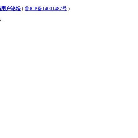
易用户论坛
(
鲁ICP备14001487号
)
 .