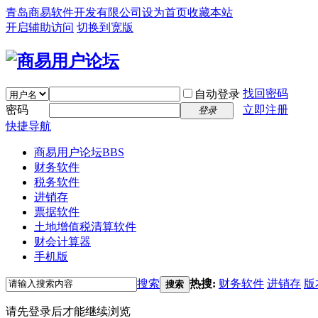
青岛商易软件开发有限公司
设为首页
收藏本站
开启辅助访问
切换到宽版
找回密码
自动登录
密码
立即注册
登录
快捷导航
商易用户论坛
BBS
财务软件
税务软件
进销存
票据软件
土地增值税清算软件
财会计算器
手机版
搜索
热搜:
财务软件
进销存
版
搜索
请先登录后才能继续浏览