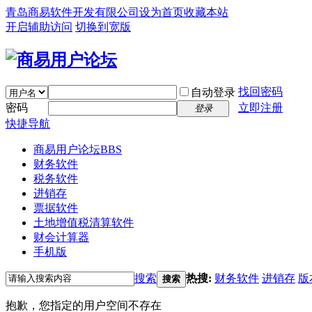
青岛商易软件开发有限公司
设为首页
收藏本站
开启辅助访问
切换到宽版
找回密码
自动登录
密码
立即注册
登录
快捷导航
商易用户论坛
BBS
财务软件
税务软件
进销存
票据软件
土地增值税清算软件
财会计算器
手机版
搜索
热搜:
财务软件
进销存
版
搜索
抱歉，您指定的用户空间不存在