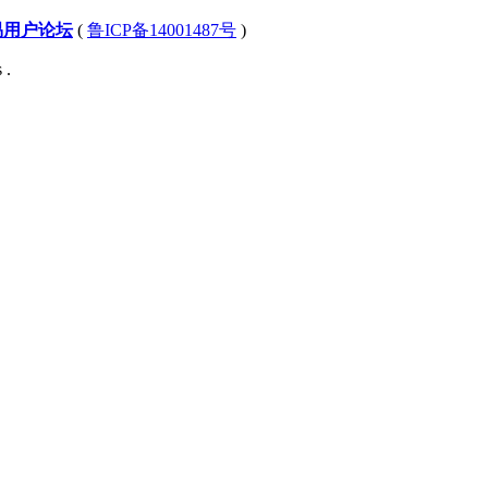
易用户论坛
(
鲁ICP备14001487号
)
 .