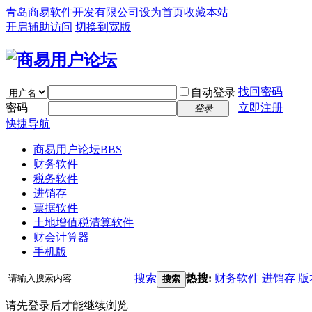
青岛商易软件开发有限公司
设为首页
收藏本站
开启辅助访问
切换到宽版
找回密码
自动登录
密码
立即注册
登录
快捷导航
商易用户论坛
BBS
财务软件
税务软件
进销存
票据软件
土地增值税清算软件
财会计算器
手机版
搜索
热搜:
财务软件
进销存
版
搜索
请先登录后才能继续浏览