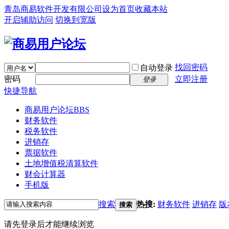
青岛商易软件开发有限公司
设为首页
收藏本站
开启辅助访问
切换到宽版
找回密码
自动登录
密码
立即注册
登录
快捷导航
商易用户论坛
BBS
财务软件
税务软件
进销存
票据软件
土地增值税清算软件
财会计算器
手机版
搜索
热搜:
财务软件
进销存
版
搜索
请先登录后才能继续浏览