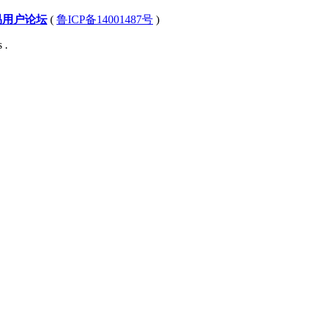
易用户论坛
(
鲁ICP备14001487号
)
 .