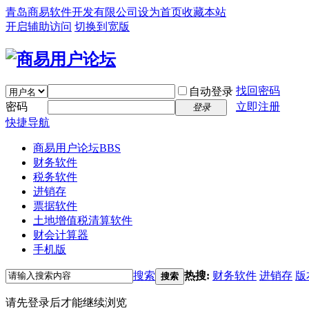
青岛商易软件开发有限公司
设为首页
收藏本站
开启辅助访问
切换到宽版
找回密码
自动登录
密码
立即注册
登录
快捷导航
商易用户论坛
BBS
财务软件
税务软件
进销存
票据软件
土地增值税清算软件
财会计算器
手机版
搜索
热搜:
财务软件
进销存
版
搜索
请先登录后才能继续浏览