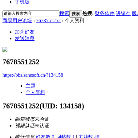
手机版
搜索
热搜:
财务软件
进销存
版
搜索
商易用户论坛
›
7678551252
›
个人资料
加为好友
发送消息
7678551252
https://bbs.sanesoft.cn/?134158
主题
个人资料
7678551252
(UID: 134158)
邮箱状态
未验证
视频认证
未认证
统计信息
好友数 0
|
回帖数 1
|
主题数 46