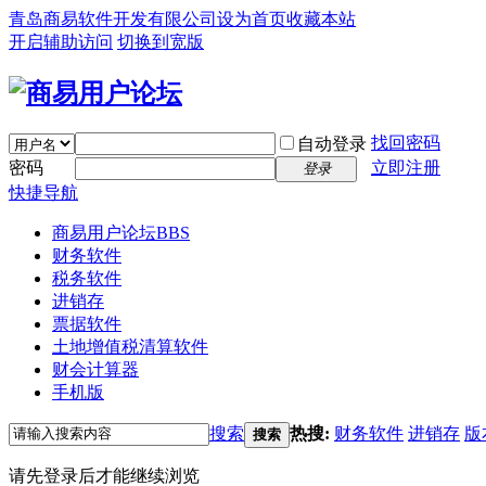
青岛商易软件开发有限公司
设为首页
收藏本站
开启辅助访问
切换到宽版
找回密码
自动登录
密码
立即注册
登录
快捷导航
商易用户论坛
BBS
财务软件
税务软件
进销存
票据软件
土地增值税清算软件
财会计算器
手机版
搜索
热搜:
财务软件
进销存
版
搜索
请先登录后才能继续浏览