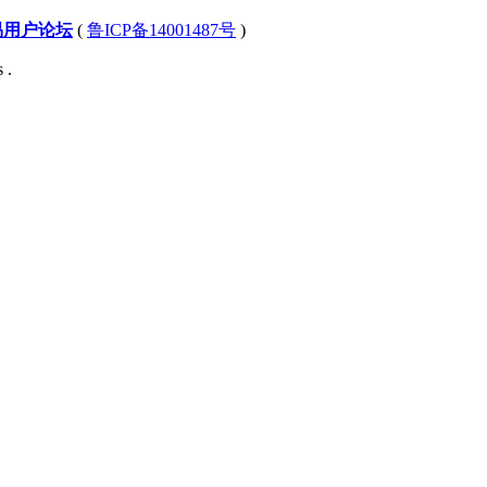
易用户论坛
(
鲁ICP备14001487号
)
 .