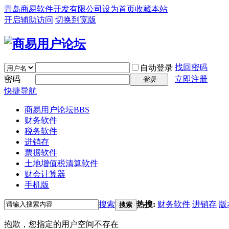
青岛商易软件开发有限公司
设为首页
收藏本站
开启辅助访问
切换到宽版
找回密码
自动登录
密码
立即注册
登录
快捷导航
商易用户论坛
BBS
财务软件
税务软件
进销存
票据软件
土地增值税清算软件
财会计算器
手机版
搜索
热搜:
财务软件
进销存
版
搜索
抱歉，您指定的用户空间不存在