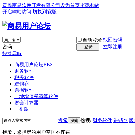
青岛商易软件开发有限公司
设为首页
收藏本站
开启辅助访问
切换到宽版
找回密码
自动登录
密码
立即注册
登录
快捷导航
商易用户论坛
BBS
财务软件
税务软件
进销存
票据软件
土地增值税清算软件
财会计算器
手机版
搜索
热搜:
财务软件
进销存
版
搜索
抱歉，您指定的用户空间不存在