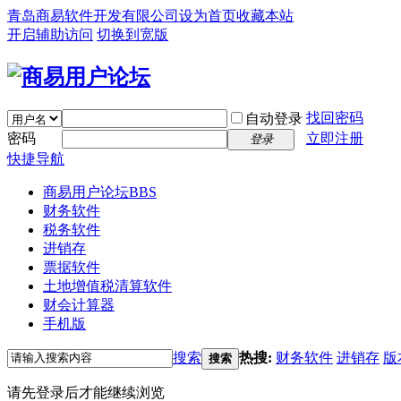
青岛商易软件开发有限公司
设为首页
收藏本站
开启辅助访问
切换到宽版
找回密码
自动登录
密码
立即注册
登录
快捷导航
商易用户论坛
BBS
财务软件
税务软件
进销存
票据软件
土地增值税清算软件
财会计算器
手机版
搜索
热搜:
财务软件
进销存
版
搜索
请先登录后才能继续浏览