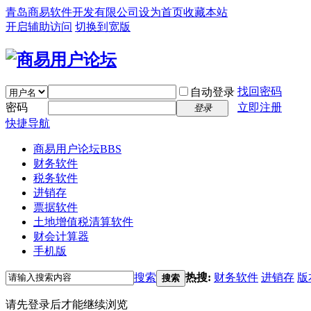
青岛商易软件开发有限公司
设为首页
收藏本站
开启辅助访问
切换到宽版
找回密码
自动登录
密码
立即注册
登录
快捷导航
商易用户论坛
BBS
财务软件
税务软件
进销存
票据软件
土地增值税清算软件
财会计算器
手机版
搜索
热搜:
财务软件
进销存
版
搜索
请先登录后才能继续浏览